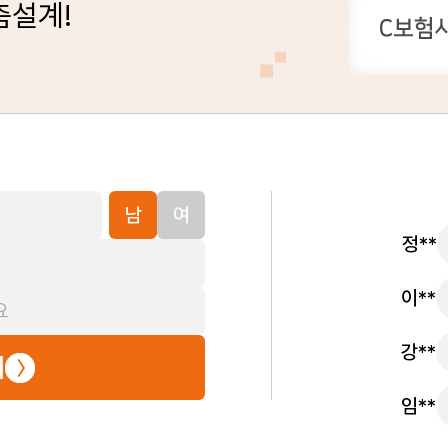
춤설계!
남
여
정**
이**
강**
기
임**